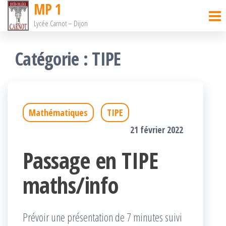
MP 1
Passer
Lycée Carnot – Dijon
ce
contenu
Catégorie :
TIPE
Mathématiques
TIPE
21 février 2022
Passage en TIPE
maths/info
Prévoir une présentation de 7 minutes suivi