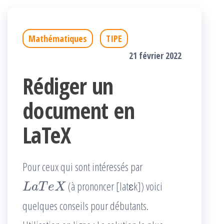
Mathématiques
TIPE
21 février 2022
Rédiger un
document en
LaTeX
Pour ceux qui sont intéressés par
(à prononcer [latɛk]) voici
L
a
T
e
X
quelques conseils pour débutants.