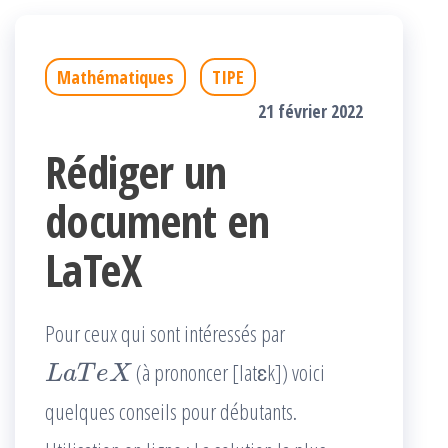
Mathématiques
TIPE
21 février 2022
Rédiger un
document en
LaTeX
Pour ceux qui sont intéressés par
(à prononcer [latɛk]) voici
L
a
T
e
X
quelques conseils pour débutants.