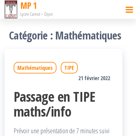
MP 1
Passer
Lycée Carnot – Dijon
ce
contenu
Catégorie :
Mathématiques
Mathématiques
TIPE
21 février 2022
Passage en TIPE
maths/info
Prévoir une présentation de 7 minutes suivi